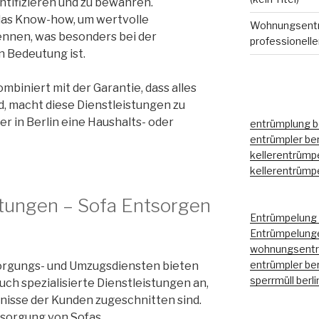
ntifizieren und zu bewahren.
das Know-how, um wertvolle
Wohnungsentr
ennen, was besonders bei der
professionell
 Bedeutung ist.
mbiniert mit der Garantie, dass alles
 macht diese Dienstleistungen zu
der in Berlin eine Haushalts- oder
entrümplung be
entrümpler ber
kellerentrümpe
kellerentrümpe
istungen – Sofa Entsorgen
Entrümpelung 
Entrümpelunge
wohnungsentrü
entrümpler ber
orgungs- und Umzugsdiensten bieten
sperrmüll berli
uch spezialisierte Dienstleistungen an,
nisse der Kunden zugeschnitten sind.
ntsorgung von Sofas.