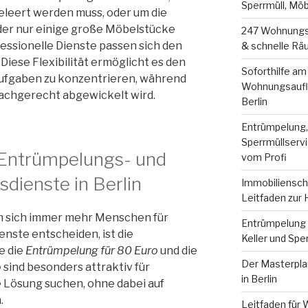
Sperrmüll, Mö
leert werden muss, oder um die
 der nur einige große Möbelstücke
247 Wohnungsa
essionelle Dienste passen sich den
& schnelle Räu
 Diese Flexibilität ermöglicht es den
Soforthilfe am
Aufgaben zu konzentrieren, während
Wohnungsauflö
fachgerecht abgewickelt wird.
Berlin
Entrümpelung
Sperrmüllservi
 Entrümpelungs- und
vom Profi
dienste in Berlin
Immobilienscha
Leitfaden zur
m sich immer mehr Menschen für
Entrümpelung B
nste entscheiden, ist die
Keller und Spe
e die
Entrümpelung für 80 Euro
und die
Der Masterpla
o
sind besonders attraktiv für
in Berlin
e Lösung suchen, ohne dabei auf
.
Leitfaden für