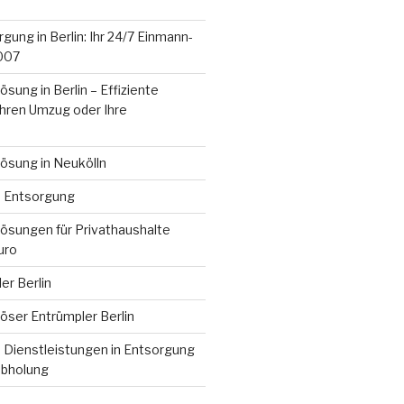
gung in Berlin: Ihr 24/7 Einmann-
2007
ung in Berlin – Effiziente
Ihren Umzug oder Ihre
sung in Neukölln
e Entsorgung
sungen für Privathaushalte
uro
er Berlin
ser Entrümpler Berlin
 Dienstleistungen in Entsorgung
abholung