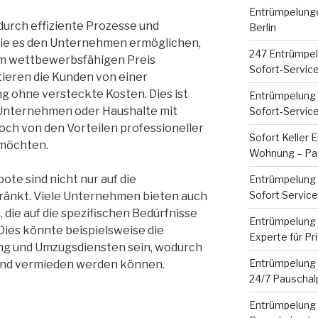
Entrümpelunge
durch effiziente Prozesse und
Berlin
 die es den Unternehmen ermöglichen,
247 Entrümpel
em wettbewerbsfähigen Preis
Sofort-Servic
itieren die Kunden von einer
g ohne versteckte Kosten. Dies ist
Entrümpelung 
 Unternehmen oder Haushalte mit
Sofort-Servic
ch von den Vorteilen professioneller
Sofort Keller 
 möchten.
Wohnung – Pau
te sind nicht nur auf die
Entrümpelung 
Sofort Servic
ränkt. Viele Unternehmen bieten auch
die auf die spezifischen Bedürfnisse
Entrümpelung B
Dies könnte beispielsweise die
Experte für Pr
g und Umzugsdiensten sein, wodurch
Entrümpelung B
and vermieden werden können.
24/7 Pauschal
Entrümpelung 