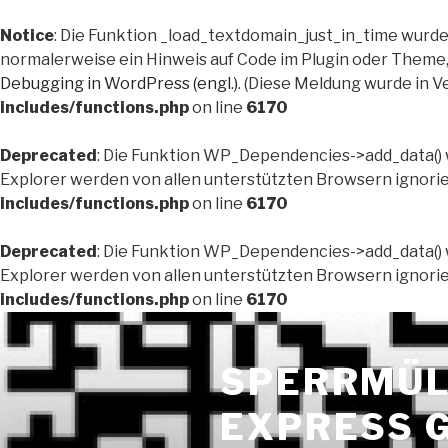
Notice
: Die Funktion _load_textdomain_just_in_time wurd
normalerweise ein Hinweis auf Code im Plugin oder Theme, 
Debugging in WordPress (engl.)
. (Diese Meldung wurde in Ve
includes/functions.php
on line
6170
Deprecated
: Die Funktion WP_Dependencies->add_data() 
Explorer werden von allen unterstützten Browsern ignorier
includes/functions.php
on line
6170
Deprecated
: Die Funktion WP_Dependencies->add_data() 
Explorer werden von allen unterstützten Browsern ignorier
includes/functions.php
on line
6170
Zum
Inhalt
SPERRMÜL
springen
EXPRESS 