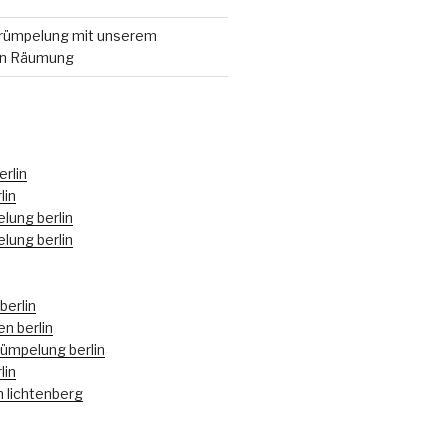
ümpelung mit unserem
en Räumung
rlin
lin
lung berlin
lung berlin
berlin
n berlin
mpelung berlin
lin
n lichtenberg