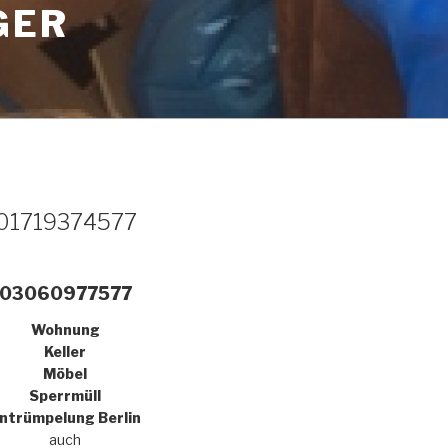
GER
01719374577
03060977577
Wohnung
Keller
Möbel
Sperrmüll
ntrümpelung Berlin
auch