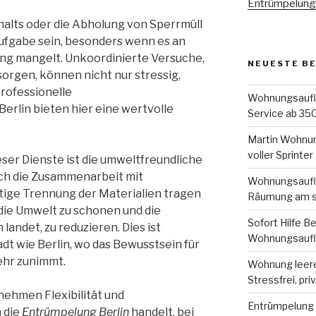
Entrümpelung 
alts oder die Abholung von Sperrmüll
ufgabe sein, besonders wenn es an
ung mangelt. Unkoordinierte Versuche,
NEUESTE B
orgen, können nicht nur stressig,
rofessionelle
Wohnungsauflö
rlin bieten hier eine wertvolle
Service ab 350
Martin Wohnun
voller Sprinter
eser Dienste ist die umweltfreundliche
ch die Zusammenarbeit mit
Wohnungsauflö
htige Trennung der Materialien tragen
Räumung am s
die Umwelt zu schonen und die
Sofort Hilfe Be
landet, zu reduzieren. Dies ist
Wohnungsaufl
adt wie Berlin, wo das Bewusstsein für
ehr zunimmt.
Wohnung leeren
Stressfrei, pri
nehmen Flexibilität und
Entrümpelung B
 die
Entrümpelung Berlin
handelt, bei