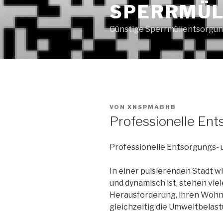
SPERRMÜL
Günstige Sperrmüllentsorgun
VERÖFFENTLICHT
VON
XNSPMABHB
AM
Professionelle En
Professionelle Entsorgungs- 
In einer pulsierenden Stadt wi
und dynamisch ist, stehen vi
Herausforderung, ihren Wohnr
gleichzeitig die Umweltbelast