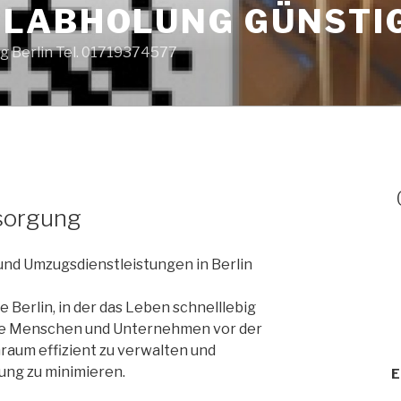
LABHOLUNG GÜNSTI
g Berlin Tel. 01719374577
tsorgung
und Umzugsdienstleistungen in Berlin
e Berlin, in der das Leben schnelllebig
ele Menschen und Unternehmen vor der
aum effizient zu verwalten und
ung zu minimieren.
E