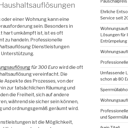
Pauschalpreis
Haushaltsauflösungen
Ehrliche Entsor
Service seit 
s oder einer Wohnung kann eine
erausforderung sein. Besonders in
Wohnungsauflös
hart umkämpft ist, ist es oft
Lösungen für 
nt zu handeln. Professionelle
Entrümpelung
haltsauflösung
Dienstleistungen
Wohnungsauflö
 Unterstützung.
Professionell
ngsauflösung
für 300 Euro
wird die oft
Umfassende Lö
altsauflösung vereinfacht. Die
schon ab 80 E
e Aspekte des Prozesses, von der
 hin zur tatsächlichen Räumung und
Sperrmüllabhol
en die Freiheit, sich auf andere
Wohnungsauflö
en, während sie sicher sein können,
ig und ordnungsgemäß geräumt wird.
Professionelle
und Sperrmüll
enstleistungen ist die Möglichkeit,
(kein Titel)