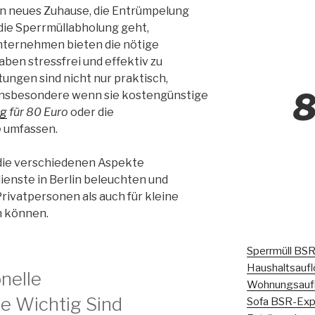
ein neues Zuhause, die Entrümpelung
die Sperrmüllabholung geht,
nternehmen bieten die nötige
ben stressfrei und effektiv zu
tungen sind nicht nur praktisch,
8
 insbesondere wenn sie kostengünstige
ng
für 80 Euro
oder die
o
umfassen.
 die verschiedenen Aspekte
ienste in Berlin beleuchten und
Privatpersonen als auch für kleine
n können.
Sperrmüll BSR
Haushaltsaufl
nelle
Wohnungsaufl
e Wichtig Sind
Sofa BSR-Expr