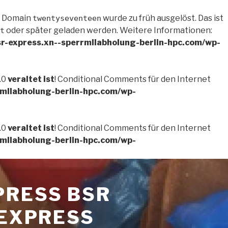
e Domain
wurde zu früh ausgelöst. Das ist
twentyseventeen
oder später geladen werden. Weitere Informationen:
t
r-express.xn--sperrmllabholung-berlin-hpc.com/wp-
.0
veraltet ist
! Conditional Comments für den Internet
mllabholung-berlin-hpc.com/wp-
.0
veraltet ist
! Conditional Comments für den Internet
mllabholung-berlin-hpc.com/wp-
PRESS BSR
-EXPRESS