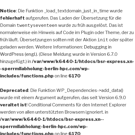
Notice
: Die Funktion _load_textdomain_just_in_time wurde
fehlerhaft
aufgerufen. Das Laden der Übersetzung für die
Domain
twentyseventeen
wurde zu früh ausgelöst. Das ist
normalerweise ein Hinweis auf Code im Plugin oder Theme, der zu
früh läuft. Übersetzungen sollten mit der Aktion
init
oder später
geladen werden. Weitere Informationen:
Debugging in
WordPress (engl.)
. (Diese Meldung wurde in Version 6.7.0
hinzugefügt.) in
/var/www/k6440-1/htdocs/bsr-express.xn-
-sperrmllabholung-berlin-hpc.com/wp-
includes/functions.php
on line
6170
Deprecated
: Die Funktion WP_Dependencies->add_data()
wurde mit einem Argument aufgerufen, das seit Version 6.9.0
veraltet ist
! Conditional Comments für den Internet Explorer
werden von allen unterstützten Browsern ignoriert. in
/var/www/k6440-1/htdocs/bsr-express.xn--
sperrmllabholung-berlin-hpc.com/wp-
includes/functions.php
on line
6170