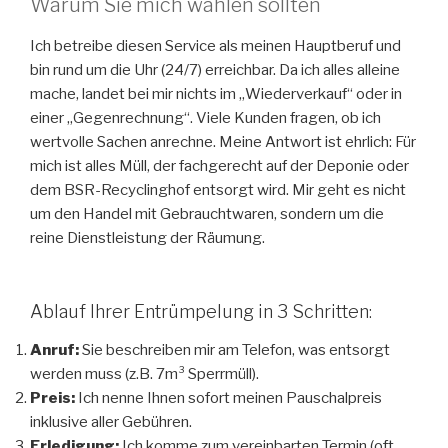
Warum Sie mich wählen sollten
Ich betreibe diesen Service als meinen Hauptberuf und
bin rund um die Uhr (24/7) erreichbar. Da ich alles alleine
mache, landet bei mir nichts im „Wiederverkauf“ oder in
einer „Gegenrechnung“. Viele Kunden fragen, ob ich
wertvolle Sachen anrechne. Meine Antwort ist ehrlich: Für
mich ist alles Müll, der fachgerecht auf der Deponie oder
dem BSR-Recyclinghof entsorgt wird. Mir geht es nicht
um den Handel mit Gebrauchtwaren, sondern um die
reine Dienstleistung der Räumung.
Ablauf Ihrer Entrümpelung in 3 Schritten:
Anruf:
Sie beschreiben mir am Telefon, was entsorgt
werden muss (z.B. 7m³ Sperrmüll).
Preis:
Ich nenne Ihnen sofort meinen Pauschalpreis
inklusive aller Gebühren.
Erledigung:
Ich komme zum vereinbarten Termin (oft