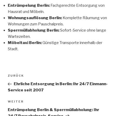
Entrümpelung Berlin:
Fachgerechte Entsorgung von
Hausrat und Möbeln.
Wohnungsauflösung Berlin:
Komplette Räumung von
Wohnungen zum Pauschalpreis.
Sperrmüllabholung Berlin:
Sofort-Service ohne lange
Wartezeiten.
Möbeltaxi Berlin:
Günstige Transporte innerhalb der
Stadt.
Beitragsnavigation
Vorheriger
ZURÜCK
Beitrag
Ehrliche Entsorgung in Berlin: Ihr 24/7 Einmann-
Service seit 2007
Nächster
WEITER
Beitrag
Entrümpelung Berlin & Sperrmüllabholung: Ihr
24/7 Pauschalpreis-Service