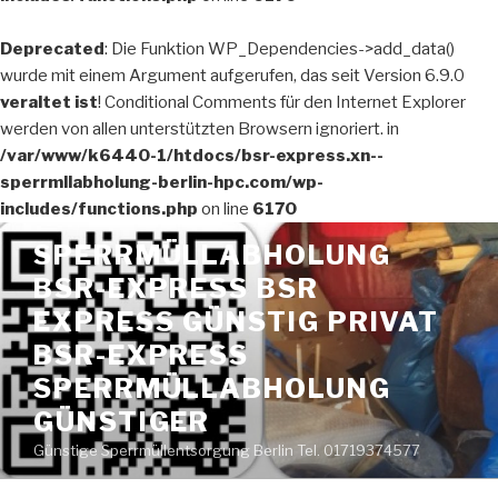
Deprecated
: Die Funktion WP_Dependencies->add_data()
wurde mit einem Argument aufgerufen, das seit Version 6.9.0
veraltet ist
! Conditional Comments für den Internet Explorer
werden von allen unterstützten Browsern ignoriert. in
/var/www/k6440-1/htdocs/bsr-express.xn--
sperrmllabholung-berlin-hpc.com/wp-
includes/functions.php
on line
6170
Zum
SPERRMÜLLABHOLUNG
Inhalt
BSR-EXPRESS BSR
springen
EXPRESS GÜNSTIG PRIVAT
BSR-EXPRESS
SPERRMÜLLABHOLUNG
GÜNSTIGER
Günstige Sperrmüllentsorgung Berlin Tel. 01719374577