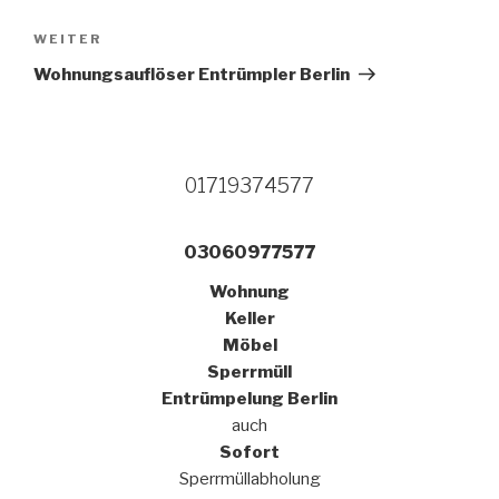
Nächster
WEITER
Beitrag
Wohnungsauflöser Entrümpler Berlin
01719374577
03060977577
Wohnung
Keller
Möbel
Sperrmüll
Entrümpelung Berlin
auch
Sofort
Sperrmüllabholung