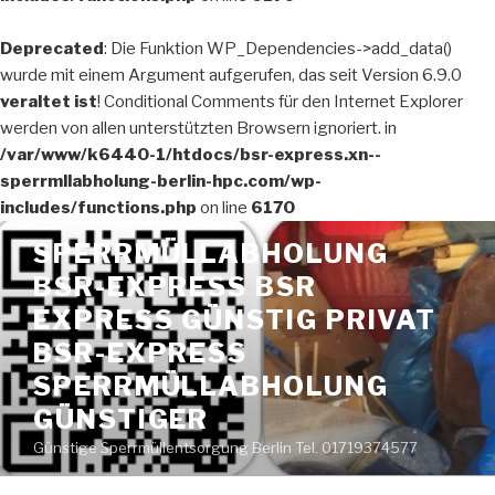
Deprecated
: Die Funktion WP_Dependencies->add_data()
wurde mit einem Argument aufgerufen, das seit Version 6.9.0
veraltet ist
! Conditional Comments für den Internet Explorer
werden von allen unterstützten Browsern ignoriert. in
/var/www/k6440-1/htdocs/bsr-express.xn--
sperrmllabholung-berlin-hpc.com/wp-
includes/functions.php
on line
6170
Zum
SPERRMÜLLABHOLUNG
Inhalt
BSR-EXPRESS BSR
springen
EXPRESS GÜNSTIG PRIVAT
BSR-EXPRESS
SPERRMÜLLABHOLUNG
GÜNSTIGER
Günstige Sperrmüllentsorgung Berlin Tel. 01719374577