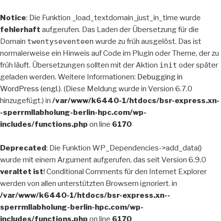
Notice
: Die Funktion _load_textdomain_just_in_time wurde
fehlerhaft
aufgerufen. Das Laden der Übersetzung für die
Domain
twentyseventeen
wurde zu früh ausgelöst. Das ist
normalerweise ein Hinweis auf Code im Plugin oder Theme, der zu
früh läuft. Übersetzungen sollten mit der Aktion
init
oder später
geladen werden. Weitere Informationen:
Debugging in
WordPress (engl.)
. (Diese Meldung wurde in Version 6.7.0
hinzugefügt.) in
/var/www/k6440-1/htdocs/bsr-express.xn-
-sperrmllabholung-berlin-hpc.com/wp-
includes/functions.php
on line
6170
Deprecated
: Die Funktion WP_Dependencies->add_data()
wurde mit einem Argument aufgerufen, das seit Version 6.9.0
veraltet ist
! Conditional Comments für den Internet Explorer
werden von allen unterstützten Browsern ignoriert. in
/var/www/k6440-1/htdocs/bsr-express.xn--
sperrmllabholung-berlin-hpc.com/wp-
includes/functions.php
on line
6170