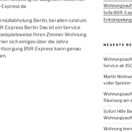
Wohnungsaufl
-Express da
Sofa BSR-Expr
Entrümpelung 
rmüllabholung Berlin, bei allen rund um
-Express Berlin. Das ist ein Service
nn beispielsweise Ihren Zimmer Wohnung
ier sich einiges über die Jahre
NEUESTE B
entsorgung BSR-Express kann genau
en.
Wohnungsauflö
Service ab 350
Martin Wohnun
voller Sprinter
Wohnungsauflö
Räumung am s
Sofort Hilfe Be
Wohnungsaufl
Wohnung leeren