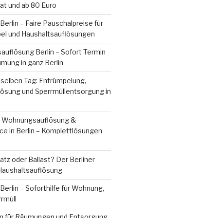
vat und ab 80 Euro
erlin – Faire Pauschalpreise für
bel und Haushaltsauflösungen
uflösung Berlin – Sofort Termin
mung in ganz Berlin
 selben Tag: Entrümpelung,
sung und Sperrmüllentsorgung in
, Wohnungsauflösung &
ce in Berlin – Komplettlösungen
tz oder Ballast? Der Berliner
 Haushaltsauflösung
erlin – Soforthilfe für Wohnung,
rrmüll
n für Räumungen und Entsorgung