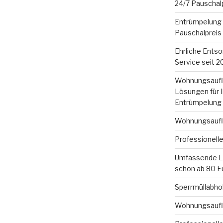
24/7 Pauschal
Entrümpelung 
Pauschalpreis
Ehrliche Entsor
Service seit 
Wohnungsauflös
Lösungen für 
Entrümpelung
Wohnungsauflö
Professionell
Umfassende Lö
schon ab 80 E
Sperrmüllabhol
Wohnungsauflö