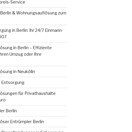
preis-Service
Berlin & Wohnungsauflösung zum
gung in Berlin: Ihr 24/7 Einmann-
2007
ung in Berlin – Effiziente
Ihren Umzug oder Ihre
sung in Neukölln
e Entsorgung
sungen für Privathaushalte
uro
er Berlin
ser Entrümpler Berlin