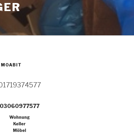
GER
 MOABIT
01719374577
03060977577
Wohnung
Keller
Möbel