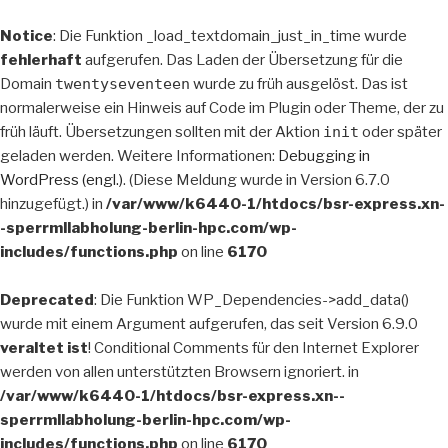
Notice
: Die Funktion _load_textdomain_just_in_time wurde
fehlerhaft
aufgerufen. Das Laden der Übersetzung für die
Domain
twentyseventeen
wurde zu früh ausgelöst. Das ist
normalerweise ein Hinweis auf Code im Plugin oder Theme, der zu
früh läuft. Übersetzungen sollten mit der Aktion
init
oder später
geladen werden. Weitere Informationen:
Debugging in
WordPress (engl.)
. (Diese Meldung wurde in Version 6.7.0
hinzugefügt.) in
/var/www/k6440-1/htdocs/bsr-express.xn-
-sperrmllabholung-berlin-hpc.com/wp-
includes/functions.php
on line
6170
Deprecated
: Die Funktion WP_Dependencies->add_data()
wurde mit einem Argument aufgerufen, das seit Version 6.9.0
veraltet ist
! Conditional Comments für den Internet Explorer
werden von allen unterstützten Browsern ignoriert. in
/var/www/k6440-1/htdocs/bsr-express.xn--
sperrmllabholung-berlin-hpc.com/wp-
includes/functions.php
on line
6170