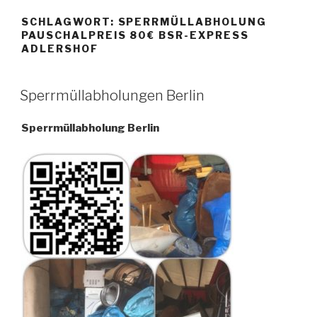
SCHLAGWORT:
SPERRMÜLLABHOLUNG
PAUSCHALPREIS 80€ BSR-EXPRESS
ADLERSHOF
VERÖFFENTLICHT
Sperrmüllabholungen Berlin
AM
Sperrmüllabholung Berlin