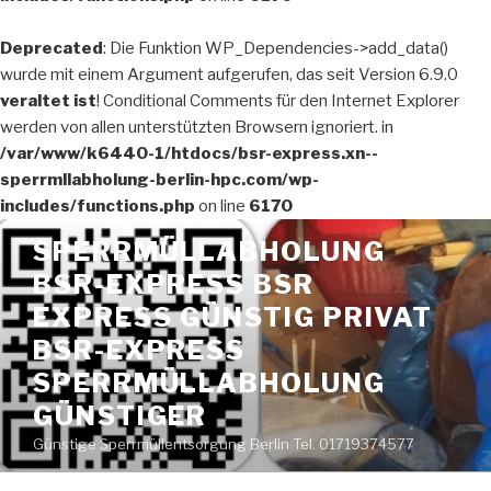
Deprecated
: Die Funktion WP_Dependencies->add_data()
wurde mit einem Argument aufgerufen, das seit Version 6.9.0
veraltet ist
! Conditional Comments für den Internet Explorer
werden von allen unterstützten Browsern ignoriert. in
/var/www/k6440-1/htdocs/bsr-express.xn--
sperrmllabholung-berlin-hpc.com/wp-
includes/functions.php
on line
6170
Zum
SPERRMÜLLABHOLUNG
Inhalt
BSR-EXPRESS BSR
springen
EXPRESS GÜNSTIG PRIVAT
BSR-EXPRESS
SPERRMÜLLABHOLUNG
GÜNSTIGER
Günstige Sperrmüllentsorgung Berlin Tel. 01719374577