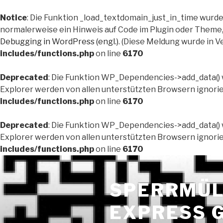
Notice
: Die Funktion _load_textdomain_just_in_time wurd
normalerweise ein Hinweis auf Code im Plugin oder Theme, 
Debugging in WordPress (engl.)
. (Diese Meldung wurde in Ve
includes/functions.php
on line
6170
Deprecated
: Die Funktion WP_Dependencies->add_data() 
Explorer werden von allen unterstützten Browsern ignorier
includes/functions.php
on line
6170
Deprecated
: Die Funktion WP_Dependencies->add_data() 
Explorer werden von allen unterstützten Browsern ignorier
includes/functions.php
on line
6170
Zum
Inhalt
SPERRMÜL
springen
EXPRESS 