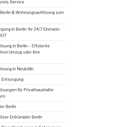
preis-Service
Berlin & Wohnungsauflösung zum
gung in Berlin: Ihr 24/7 Einmann-
2007
ung in Berlin – Effiziente
Ihren Umzug oder Ihre
sung in Neukölln
e Entsorgung
sungen für Privathaushalte
uro
er Berlin
ser Entrümpler Berlin