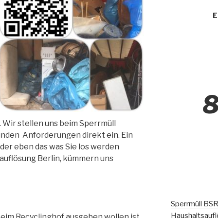
E
8
. Wir stellen uns beim Sperrmüll
nden Anforderungen direkt ein. Ein
 oder eben das was Sie los werden
auflösung Berlin, kümmern uns
Sperrmüll BSR
Haushaltsaufl
beim Recyclinghof ausgeben wollen ist