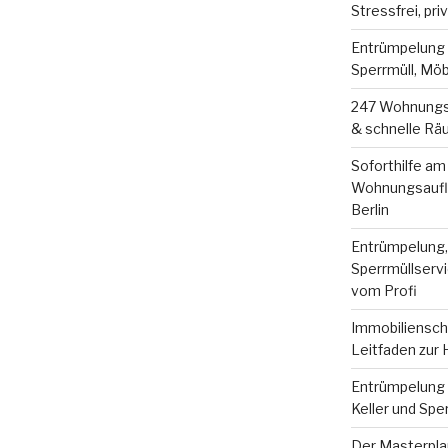
Stressfrei, pri
Entrümpelung B
Sperrmüll, Mö
247 Wohnungsa
& schnelle Räu
Soforthilfe am
Wohnungsauflö
Berlin
Entrümpelung
Sperrmüllservi
vom Profi
Immobilienscha
Leitfaden zur
Entrümpelung B
Keller und Spe
Der Masterpla