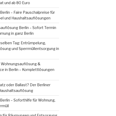
vat und ab 80 Euro
erlin – Faire Pauschalpreise für
bel und Haushaltsauflösungen
uflösung Berlin – Sofort Termin
mung in ganz Berlin
 selben Tag: Entrümpelung,
sung und Sperrmüllentsorgung in
, Wohnungsauflösung &
ce in Berlin – Komplettlösungen
tz oder Ballast? Der Berliner
 Haushaltsauflösung
erlin – Soforthilfe für Wohnung,
rrmüll
n für Räumungen und Entsorgung