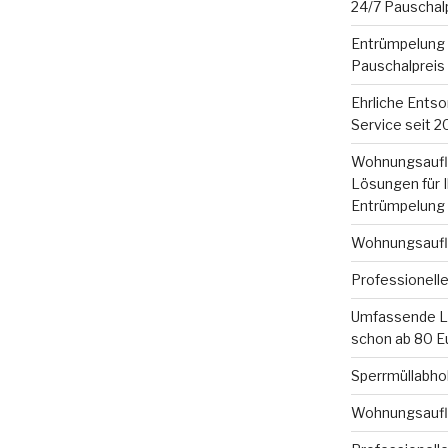
24/7 Pauschal
Entrümpelung 
Pauschalpreis
Ehrliche Entsor
Service seit 
Wohnungsauflös
Lösungen für 
Entrümpelung
Wohnungsauflö
Professionell
Umfassende Lö
schon ab 80 E
Sperrmüllabhol
Wohnungsauflö