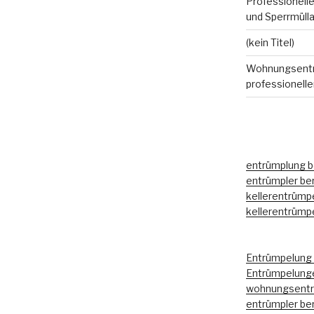
Professionelle
und Sperrmüll
(kein Titel)
Wohnungsentr
professionell
entrümplung be
entrümpler ber
kellerentrümpe
kellerentrümpe
Entrümpelung 
Entrümpelunge
wohnungsentrü
entrümpler ber