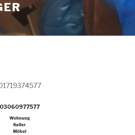
GER
01719374577
03060977577
Wohnung
Keller
Möbel