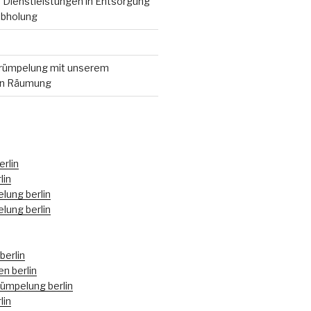
 Dienstleistungen in Entsorgung
abholung
ümpelung mit unserem
en Räumung
rlin
lin
lung berlin
lung berlin
berlin
n berlin
mpelung berlin
lin