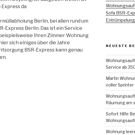
Wohnungsaufl
-Express da
Sofa BSR-Expr
Entrümpelung 
rmüllabholung Berlin, bei allen rund um
-Express Berlin. Das ist ein Service
nn beispielsweise Ihren Zimmer Wohnung
ier sich einiges über die Jahre
NEUESTE B
entsorgung BSR-Express kann genau
en.
Wohnungsauflö
Service ab 350
Martin Wohnun
voller Sprinter
Wohnungsauflö
Räumung am s
Sofort Hilfe Be
Wohnungsaufl
Wohnung leeren