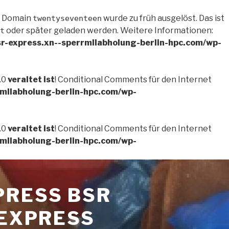
e Domain
wurde zu früh ausgelöst. Das ist
twentyseventeen
oder später geladen werden. Weitere Informationen:
t
r-express.xn--sperrmllabholung-berlin-hpc.com/wp-
.0
veraltet ist
! Conditional Comments für den Internet
mllabholung-berlin-hpc.com/wp-
.0
veraltet ist
! Conditional Comments für den Internet
mllabholung-berlin-hpc.com/wp-
PRESS BSR
-EXPRESS