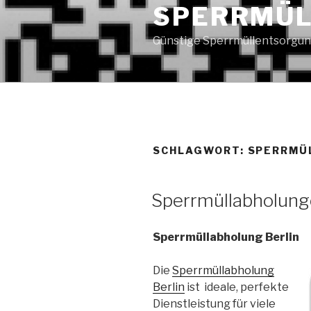
SPERRMÜL
Günstige Sperrmüllentsorgun
SCHLAGWORT:
SPERRMÜ
VERÖFFENTLICHT
Sperrmüllabholung
AM
Sperrmüllabholung Berlin
Die
Sperrmüllabholung
Berlin
ist ideale, perfekte
Dienstleistung für viele