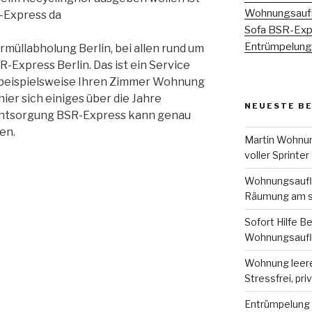
Wohnungsaufl
-Express da
Sofa BSR-Expr
Entrümpelung 
rmüllabholung Berlin, bei allen rund um
-Express Berlin. Das ist ein Service
nn beispielsweise Ihren Zimmer Wohnung
ier sich einiges über die Jahre
NEUESTE B
entsorgung BSR-Express kann genau
en.
Martin Wohnun
voller Sprinter
Wohnungsauflö
Räumung am s
Sofort Hilfe Be
Wohnungsaufl
Wohnung leeren
Stressfrei, pri
Entrümpelung B