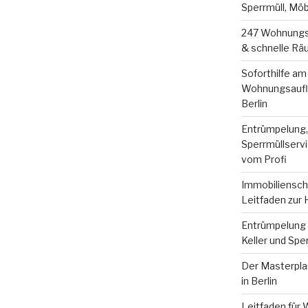
Sperrmüll, Mö
247 Wohnungsa
& schnelle Räu
Soforthilfe am
Wohnungsauflö
Berlin
Entrümpelung
Sperrmüllservi
vom Profi
Immobilienscha
Leitfaden zur
Entrümpelung B
Keller und Spe
Der Masterpla
in Berlin
Leitfaden für