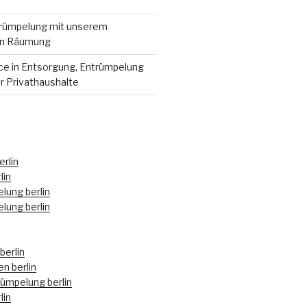
ümpelung mit unserem
en Räumung
e in Entsorgung, Entrümpelung
r Privathaushalte
rlin
lin
lung berlin
lung berlin
berlin
n berlin
mpelung berlin
lin