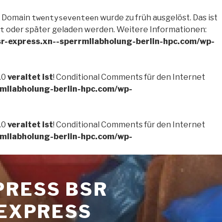
e Domain
wurde zu früh ausgelöst. Das ist
twentyseventeen
oder später geladen werden. Weitere Informationen:
t
r-express.xn--sperrmllabholung-berlin-hpc.com/wp-
.0
veraltet ist
! Conditional Comments für den Internet
mllabholung-berlin-hpc.com/wp-
.0
veraltet ist
! Conditional Comments für den Internet
mllabholung-berlin-hpc.com/wp-
PRESS BSR
-EXPRESS