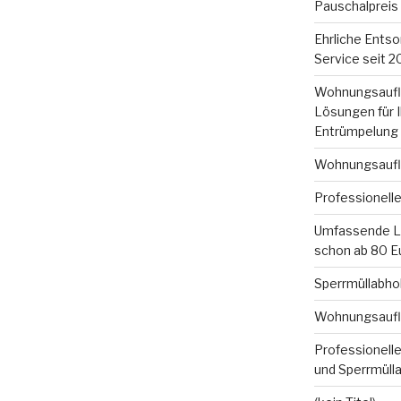
Pauschalpreis
Ehrliche Entsor
Service seit 
Wohnungsauflös
Lösungen für 
Entrümpelung
Wohnungsauflö
Professionell
Umfassende Lö
schon ab 80 E
Sperrmüllabhol
Wohnungsauflö
Professionelle
und Sperrmüll