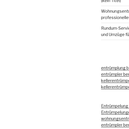
(kein Titel)
Wohnungsentr
professionell
Rundum-Servic
und Umzüge fü
entrümplung be
entrümpler ber
kellerentrümpe
kellerentrümpe
Entrümpelung 
Entrümpelunge
wohnungsentrü
entrümpler ber