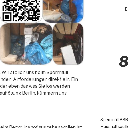
E
8
. Wir stellen uns beim Sperrmüll
nden Anforderungen direkt ein. Ein
 oder eben das was Sie los werden
auflösung Berlin, kümmern uns
Sperrmüll BSR
Haushaltsaufl
beim Recyclinghof ausgeben wollen ist