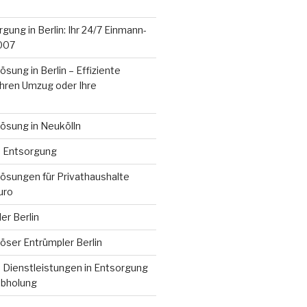
gung in Berlin: Ihr 24/7 Einmann-
2007
ung in Berlin – Effiziente
Ihren Umzug oder Ihre
sung in Neukölln
e Entsorgung
sungen für Privathaushalte
uro
er Berlin
ser Entrümpler Berlin
 Dienstleistungen in Entsorgung
abholung