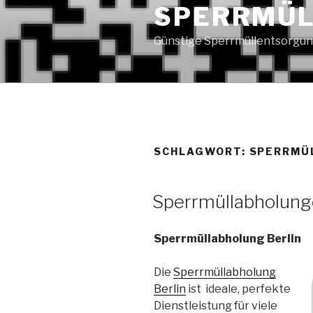
SPERRMÜL
Günstige Sperrmüllentsorgun
SCHLAGWORT:
SPERRMÜL
VERÖFFENTLICHT
Sperrmüllabholung
AM
Sperrmüllabholung Berlin
Die
Sperrmüllabholung
Berlin
ist ideale, perfekte
Dienstleistung für viele