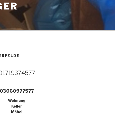
GER
ERFELDE
01719374577
03060977577
Wohnung
Keller
Möbel