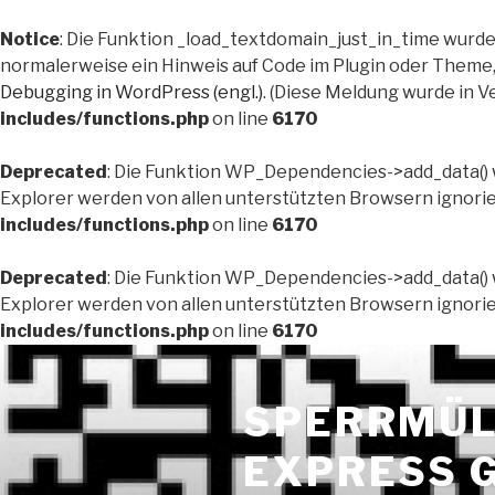
Notice
: Die Funktion _load_textdomain_just_in_time wurd
normalerweise ein Hinweis auf Code im Plugin oder Theme, 
Debugging in WordPress (engl.)
. (Diese Meldung wurde in Ve
includes/functions.php
on line
6170
Deprecated
: Die Funktion WP_Dependencies->add_data() 
Explorer werden von allen unterstützten Browsern ignorier
includes/functions.php
on line
6170
Deprecated
: Die Funktion WP_Dependencies->add_data() 
Explorer werden von allen unterstützten Browsern ignorier
includes/functions.php
on line
6170
Zum
Inhalt
SPERRMÜL
springen
EXPRESS 