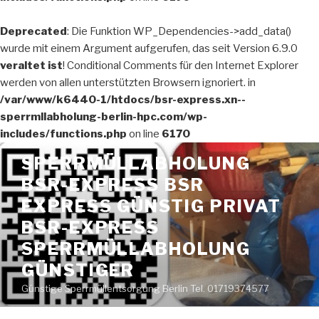
Deprecated
: Die Funktion WP_Dependencies->add_data()
wurde mit einem Argument aufgerufen, das seit Version 6.9.0
veraltet ist
! Conditional Comments für den Internet Explorer
werden von allen unterstützten Browsern ignoriert. in
/var/www/k6440-1/htdocs/bsr-express.xn--
sperrmllabholung-berlin-hpc.com/wp-
includes/functions.php
on line
6170
Zum
SPERRMÜLLABHOLUNG
Inhalt
BSR-EXPRESS BSR
springen
EXPRESS GÜNSTIG PRIVAT
BSR-EXPRESS
SPERRMÜLLABHOLUNG
GÜNSTIGER
Günstige Sperrmüllentsorgung Berlin Tel. 01719374577