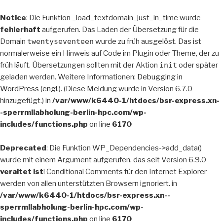
Notice
: Die Funktion _load_textdomain_just_in_time wurde
fehlerhaft
aufgerufen. Das Laden der Übersetzung für die
Domain
twentyseventeen
wurde zu früh ausgelöst. Das ist
normalerweise ein Hinweis auf Code im Plugin oder Theme, der zu
früh läuft. Übersetzungen sollten mit der Aktion
init
oder später
geladen werden. Weitere Informationen:
Debugging in
WordPress (engl.)
. (Diese Meldung wurde in Version 6.7.0
hinzugefügt.) in
/var/www/k6440-1/htdocs/bsr-express.xn-
-sperrmllabholung-berlin-hpc.com/wp-
includes/functions.php
on line
6170
Deprecated
: Die Funktion WP_Dependencies->add_data()
wurde mit einem Argument aufgerufen, das seit Version 6.9.0
veraltet ist
! Conditional Comments für den Internet Explorer
werden von allen unterstützten Browsern ignoriert. in
/var/www/k6440-1/htdocs/bsr-express.xn--
sperrmllabholung-berlin-hpc.com/wp-
includes/functions.php
on line
6170